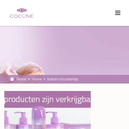
Home
Home
button-cocuneshop